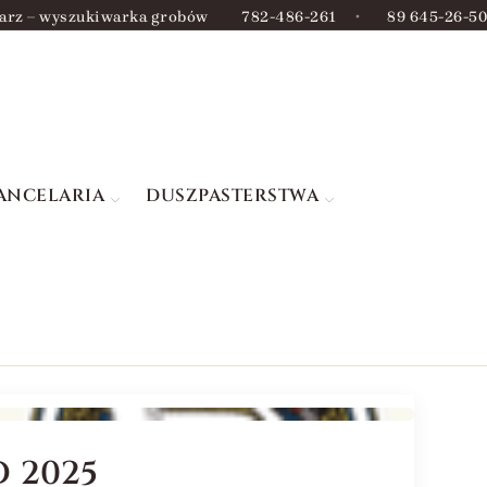
arz – wyszukiwarka grobów
782-486-261
•
89 645-26-50
ANCELARIA
DUSZPASTERSTWA
 2025