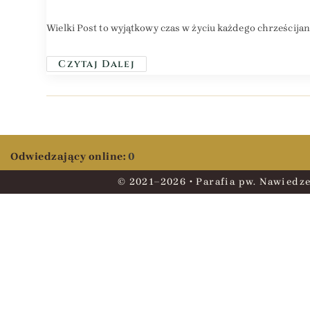
Wielki Post to wyjątkowy czas w życiu każdego chrześcijan
Czytaj Dalej
Odwiedzający online:
0
© 2021–2026 • Parafia pw. Nawiedze