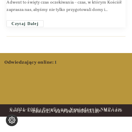
Adwent to święty czas oczekiwania – czas, w którym Kościół
zaprasza nas, abyśmy nie tylko przygotowali domy i…
Czytaj Dalej
Odwiedzający online:
1
© 2021–2026 • Parafia pw. Nawiedzenia NMP i św.
Anny w Lubawie • Krzysztof Szubert • ks. Mariusz
Zawacki • ks. Paweł Śliwiński