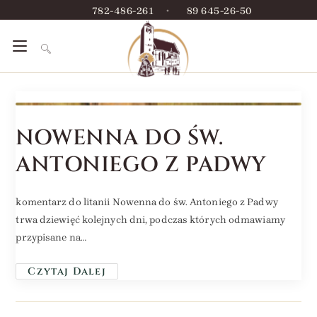
782-486-261
•
89 645-26-50
NOWENNA DO ŚW.
ANTONIEGO Z PADWY
komentarz do litanii Nowenna do św. Antoniego z Padwy
trwa dziewięć kolejnych dni, podczas których odmawiamy
przypisane na…
Czytaj Dalej