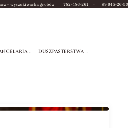
arz – wyszukiwarka grobów
782-486-261
•
89 645-26-50
ANCELARIA
DUSZPASTERSTWA