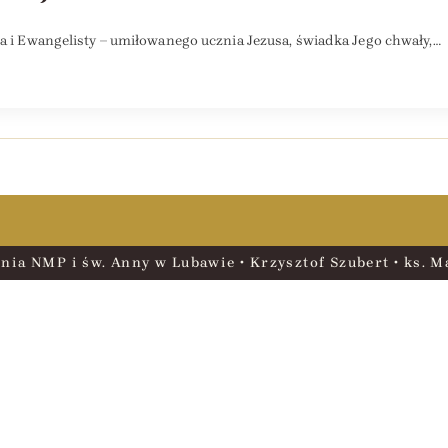
ła i Ewangelisty – umiłowanego ucznia Jezusa, świadka Jego chwały,…
nia NMP i św. Anny w Lubawie • Krzysztof Szubert • ks. Ma