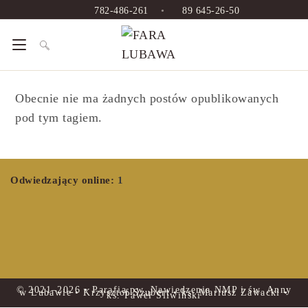
782-486-261
•
89 645-26-50
Obecnie nie ma żadnych postów opublikowanych
pod tym tagiem.
Odwiedzający online:
1
© 2021–2026 • Parafia pw. Nawiedzenia NMP i św. Anny
w Lubawie • Krzysztof Szubert • ks. Mariusz Zawacki •
ks. Paweł Śliwiński