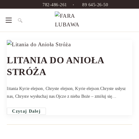
Skip
782-486-261
•
89 645-26-50
to
content
LITANIA DO ANIOŁA
STRÓŻA
litania Kyrie elejson, Chryste elejson, Kyrie elejson.Chryste usłysz
nas, Chryste wysłuchaj nas.Ojcze z nieba Boże – zmiłuj się…
Czytaj Dalej
Litania Do Anioła Stróża