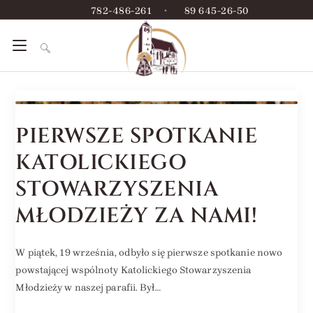
782-486-261
•
89 645-26-50
PIERWSZE SPOTKANIE
KATOLICKIEGO
STOWARZYSZENIA
MŁODZIEŻY ZA NAMI!
W piątek, 19 września, odbyło się pierwsze spotkanie nowo
powstającej wspólnoty Katolickiego Stowarzyszenia
Młodzieży w naszej parafii. Był…