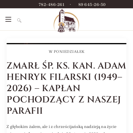
782-486-261
•
89 645-26-50
W PONIEDZIAŁEK
ZMARŁ ŚP. KS. KAN. ADAM
HENRYK FILARSKI (1949–
2026) – KAPŁAN
POCHODZĄCY Z NASZEJ
PARAFII
Z głębokim żalem, ale i z chrześcijańską nadzieją na życie