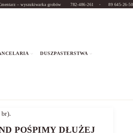
Cmentarz – wyszukiwarka grobów
782-486-261
•
89 645-26-50
ANCELARIA
DUSZPASTERSTWA
ND POŚPIMY DŁUŻEJ