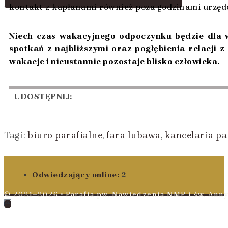
kontakt z kapłanami również poza godzinami urzędo
Niech czas wakacyjnego odpoczynku będzie dla ws
spotkań z najbliższymi oraz pogłębienia relacji z
wakacje i nieustannie pozostaje blisko człowieka.
UDOSTĘPNIJ:
Tagi
:
biuro parafialne
,
fara lubawa
,
kancelaria pa
Odwiedzający online:
2
© 2021–2026 • Parafia pw. Nawiedzenia NMP i św. Anny 