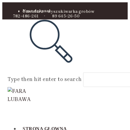
Nasz dekanat
Cmentarz – wyszukiwarka grobów
782-486-261
•
89 645-26-50
Type then hit enter to search
STRONA GŁOWNA