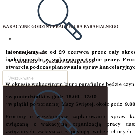
WAKACYJNE GODZINY PRACY BIURA PARAFIALNEGO
Informujemy, że od 29 czerwca przez cały okres
Nasz dekanat
funkcjonowało w wakacyjnym trybie pracy. Pro
Cmentarz – wyszukiwarka grobów
otwarcia podczas planowania spraw kancelaryjnych
W okresie wakacyjnym biuro parafialne będzie czyn
•
w poniedziałki
w godz.
16.00 – 17.00
,
•
w piątki
po porannej Mszy Świętej, około godz.
9.00
Prosimy o wcześniejsze zaplanowanie spraw ka
związaną z wakacyjną organizacją pracy dusz
związanych zwłaszcza z posługą wobec chorych 