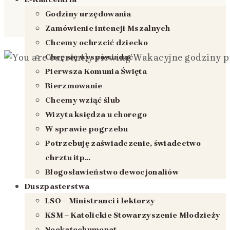
Godziny urzędowania
Zamówienie intencji Mszalnych
Chcemy ochrzcić dziecko
Chcę się wyspowiadać
Pierwsza Komunia Święta
Bierzmowanie
Chcemy wziąć ślub
Wizyta księdza u chorego
W sprawie pogrzebu
Potrzebuję zaświadczenie, świadectwo
chrztu itp…
Błogosławieństwo dewocjonaliów
Duszpasterstwa
LSO – Ministranci i lektorzy
KSM – Katolickie Stowarzyszenie Młodzieży
Neokatechumenat