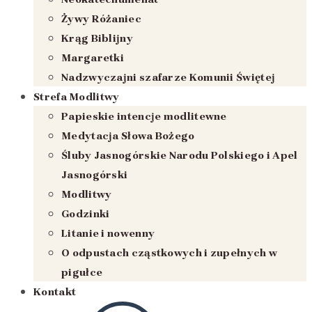
Żywy Różaniec
Krąg Biblijny
Margaretki
Nadzwyczajni szafarze Komunii Świętej
Strefa Modlitwy
Papieskie intencje modlitewne
Medytacja Słowa Bożego
Śluby Jasnogórskie Narodu Polskiego i Apel
Jasnogórski
Modlitwy
Godzinki
Litanie i nowenny
O odpustach cząstkowych i zupełnych w
pigułce
Kontakt