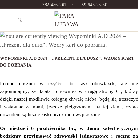
Skip
782-486-261
•
89 645-26-50
to
content
WYPOMINKI A.D 2024 – ,,PREZENT DLA DUSZ”. WZORY KART
DO POBRANIA.
Pomoc duszom w czyśćcu to nasz obowiązek, ale nie
zapominajmy, że działa to również w drugą stronę. Ci, którzy
dzięki naszej modlitwie osiągną chwałę nieba, będą się troszczyć
i wstawiać za nami, jeszcze pielgrzymami na tej ziemi, czego
dowodem są liczne łaski przez nich wypraszane.
Od niedzieli 6 października br., w domu katechetycznym
będziemy przyjmować zdrowaśki jednorazowe i roczne za