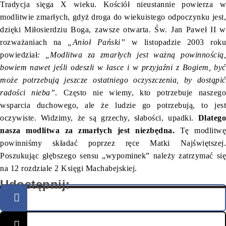
Tradycja sięga X wieku. Kościół nieustannie powierza w
modlitwie zmarłych, gdyż droga do wiekuistego odpoczynku jest,
dzięki Miłosierdziu Boga, zawsze otwarta. Św. Jan Paweł II w
rozważaniach na
„Anioł Pański”
w listopadzie 2003 roku
powiedział
: „Modlitwa za zmarłych jest ważną powinnością,
bowiem nawet jeśli odeszli w łasce i w przyjaźni z Bogiem, być
może potrzebują jeszcze ostatniego oczyszczenia, by dostąpić
radości nieba”
. Często nie wiemy, kto potrzebuje naszeg
wsparcia duchowego, ale że ludzie go potrzebują, to jest
oczywiste. Widzimy, że są grzechy, słabości, upadki.
Dlatego
nasza modlitwa za zmarłych jest niezbędna.
Tę modlitwę
powinniśmy składać poprzez ręce Matki Najświętszej.
Poszukując głębszego sensu „wypominek” należy zatrzymać się
na 12 rozdziale 2 Księgi Machabejskiej.
Udostępnij: