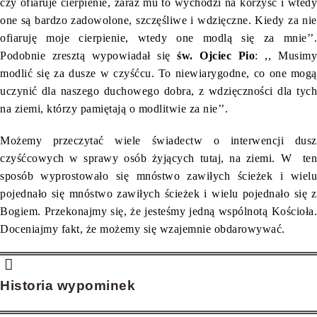
czy ofiaruje cierpienie, zaraz mu to wychodzi na korzyść i wtedy
one są bardzo zadowolone, szczęśliwe i wdzięczne. Kiedy za nie
ofiaruję moje cierpienie, wtedy one modlą się za mnie’’.
Podobnie zresztą wypowiadał się
św. Ojciec Pio
: ,, Musimy
modlić się za dusze w czyśćcu. To niewiarygodne, co one mogą
uczynić dla naszego duchowego dobra, z wdzięczności dla tych
na ziemi, którzy pamiętają o modlitwie za nie’’.
Możemy przeczytać wiele świadectw o interwencji dusz
czyśćcowych w sprawy osób żyjących tutaj, na ziemi. W ten
sposób wyprostowało się mnóstwo zawiłych ścieżek i wielu
pojednało się mnóstwo zawiłych ścieżek i wielu pojednało się z
Bogiem. Przekonajmy się, że jesteśmy jedną wspólnotą Kościoła.
Doceniajmy fakt, że możemy się wzajemnie obdarowywać.
Historia wypominek