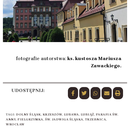
fotografie autorstwa:
ks. kustosza Mariusza
Zawackiego.
UDOSTĘPNIJ:
TAGI
:
DOLNY ŚLĄSK
,
KRZESZÓW
,
LUBAWA
,
LUBIĄŻ
,
PARAFIA ŚW.
ANNY
,
PIELGRZYMKA
,
ŚW. JADWIGA ŚLĄSKA
,
TRZEBNICA
,
WROCŁAW