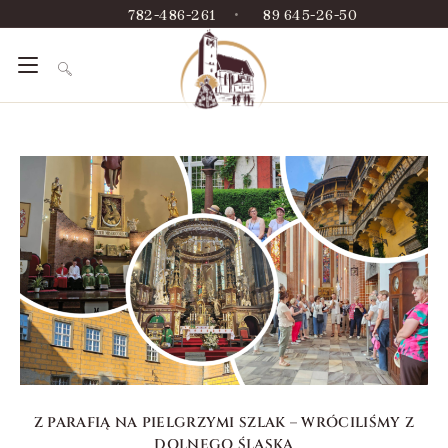
782-486-261
•
89 645-26-50
Z PARAFIĄ NA PIELGRZYMI SZLAK – WRÓCILIŚMY Z
DOLNEGO ŚLĄSKA