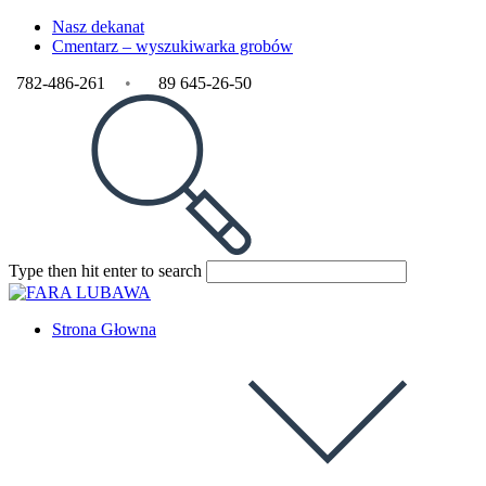
Nasz dekanat
Cmentarz – wyszukiwarka grobów
782-486-261
•
89 645-26-50
Type then hit enter to search
Strona Głowna