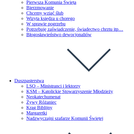
Pierwsza Komunia Święta
Bierzmowanie
Chcemy wziąć ślub
Wizyta księdza u chorego
W sprawie pogrzebu
Potrzebuję zaświadczenie, świadectwo chrztu itp…
Błogosławieństwo dewocjonaliów
Duszpasterstwa
LSO – Ministranci i lektorzy
KSM – Katolickie Stowarzyszenie Młodzieży
Neokatechumenat
Żywy Różaniec
Krąg Biblijny
Margaretki
Nadzwyczajni szafarze Komunii Świętej