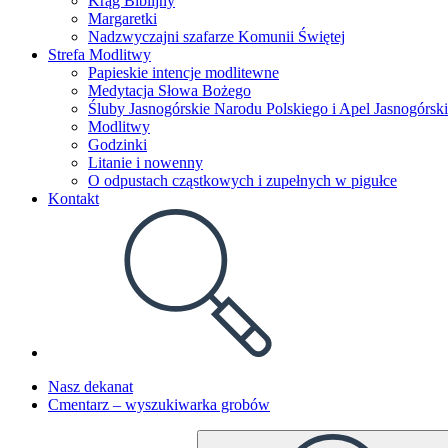
Krąg Biblijny
Margaretki
Nadzwyczajni szafarze Komunii Świętej
Strefa Modlitwy
Papieskie intencje modlitewne
Medytacja Słowa Bożego
Śluby Jasnogórskie Narodu Polskiego i Apel Jasnogórski
Modlitwy
Godzinki
Litanie i nowenny
O odpustach cząstkowych i zupełnych w pigułce
Kontakt
Nasz dekanat
Cmentarz – wyszukiwarka grobów