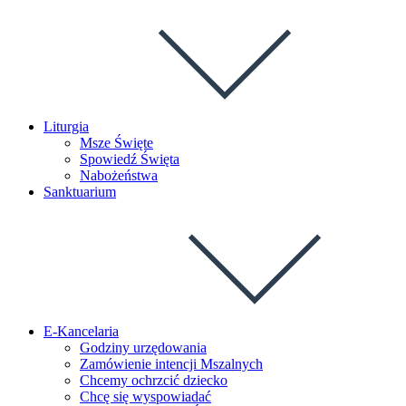
Liturgia
Msze Święte
Spowiedź Święta
Nabożeństwa
Sanktuarium
E-Kancelaria
Godziny urzędowania
Zamówienie intencji Mszalnych
Chcemy ochrzcić dziecko
Chcę się wyspowiadać