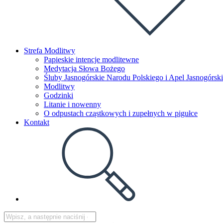
Strefa Modlitwy
Papieskie intencje modlitewne
Medytacja Słowa Bożego
Śluby Jasnogórskie Narodu Polskiego i Apel Jasnogórski
Modlitwy
Godzinki
Litanie i nowenny
O odpustach cząstkowych i zupełnych w pigułce
Kontakt