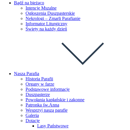
Bądź na bieżąco
Intencje Mszalne
Ogłoszenia Duszpasterskie
Nekrologi – Zmarli Parafianie
Informator Liturgiczny
Święty na każdy dzień
Nasza Parafia
Historia Parafii
Organy w farze
Podstawowe informacje
Duszpasterze
Powołania kapłańskie i zakonne
Patronka św.Anna
Wesprzyj naszą parafię
Galeria
Dotacje
Lasy Państwowe