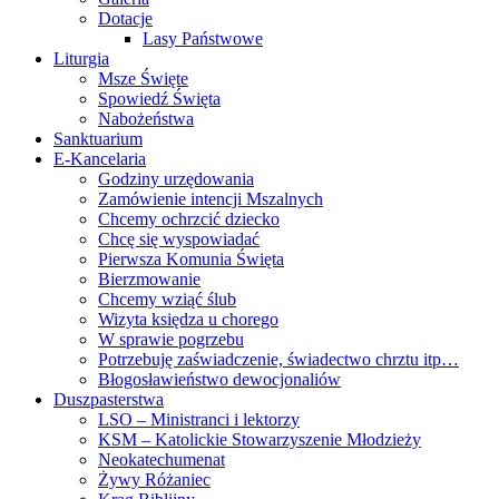
Dotacje
Lasy Państwowe
Liturgia
Msze Święte
Spowiedź Święta
Nabożeństwa
Sanktuarium
E-Kancelaria
Godziny urzędowania
Zamówienie intencji Mszalnych
Chcemy ochrzcić dziecko
Chcę się wyspowiadać
Pierwsza Komunia Święta
Bierzmowanie
Chcemy wziąć ślub
Wizyta księdza u chorego
W sprawie pogrzebu
Potrzebuję zaświadczenie, świadectwo chrztu itp…
Błogosławieństwo dewocjonaliów
Duszpasterstwa
LSO – Ministranci i lektorzy
KSM – Katolickie Stowarzyszenie Młodzieży
Neokatechumenat
Żywy Różaniec