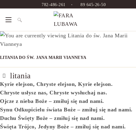
Skip
782-486-261
•
89 645-26-50
to
content
LITANIA DO ŚW. JANA MARII VIANNEYA
litania
Kyrie elejson, Chryste elejson, Kyrie elejson.
Chryste usłysz nas, Chryste wysłuchaj nas.
Ojcze z nieba Boże – zmiłuj się nad nami.
Synu Odkupicielu świata Boże – zmiłuj się nad nami.
Duchu Święty Boże – zmiłuj się nad nami.
Święta Trójco, Jedyny Boże – zmiłuj się nad nami.