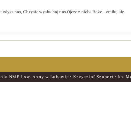
te usłysz nas, Chryste wysłuchaj nas.Ojcze z nieba Boże – zmiłuj się…
nia NMP i św. Anny w Lubawie • Krzysztof Szubert • ks. Ma