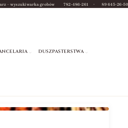
arz – wyszukiwarka grobów
782-486-261
•
89 645-26-50
ANCELARIA
DUSZPASTERSTWA