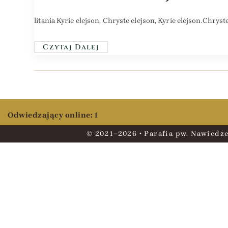
litania Kyrie elejson, Chryste elejson, Kyrie elejson.Chrys
Czytaj Dalej
Odwiedzający online:
1
© 2021–2026 • Parafia pw. Nawiedze