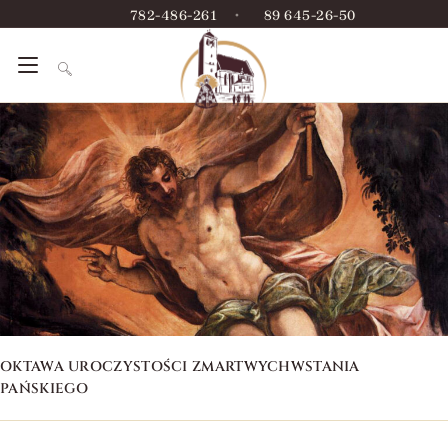
782-486-261
•
89 645-26-50
OKTAWA UROCZYSTOŚCI ZMARTWYCHWSTANIA
PAŃSKIEGO