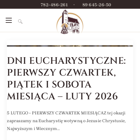
782-486-261
•
89 645-26-50
DNI EUCHARYSTYCZNE:
PIERWSZY CZWARTEK,
PIĄTEK I SOBOTA
MIESIĄCA – LUTY 2026
5 LUTEGO - PIERWSZY CZWARTEK MIESIĄCAZ tej okazji
zapraszamy na Eucharystię wotywną o Jezusie Chrystusie,
Najwyższym i Wiecznym…