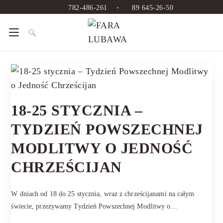
Skip
782-486-261
•
89 645-26-50
to
content
18-25 STYCZNIA –
TYDZIEŃ POWSZECHNEJ
MODLITWY O JEDNOŚĆ
CHRZEŚCIJAN
W dniach od 18 do 25 stycznia, wraz z chrześcijanami na całym
świecie, przeżywamy Tydzień Powszechnej Modlitwy o…