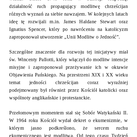
działalność ruch propagujący modlitwę chrześcijan
różnych wyznań za siebie nawzajem. W kolejnych latach
ideę tę rozwijali m.in. James Haldane Stewart oraz
Ignatius Spencer, który po nawróceniu na katolicyzm
zaproponował utworzenie „Unii Modlitw o Jedność”.
Szczególne znaczenie dla rozwoju tej inicjatywy miał
św. Wincenty Pallotti, który włączył do modlitw intencje
misyjne i zaproponował przeżywanie ich w oktawie
Objawienia Pańskiego. Na przestrzeni XIX i XX wieku
temat jedności chrześcijan coraz wyraźniej
podejmowany był również przez Kościół katolicki oraz
wspólnoty anglikańskie i protestanckie.
Przełomowym momentem stał się Sobór Watykański II.
W 1964 roku Kościół wydał dekret o ekumenizmie, w
którym jasno podkreślono, że sercem ruchu
ekumenicznego jest modlitwa. Od tego czasu Tydzień