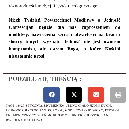
różnorodności tradycji i języka teologicznego.
Niech Tydzień Powszechnej Modlitwy o Jedność
Chrześcijan będzie dla nas zaproszeniem do
modlitwy, nawrócenia serca i otwartości na braci i
siostry innych wyznań. Jedność nie jest owocem
kompromisu, ale darem Boga, o który Kościół
nieustannie prosi.
PODZIEL SIĘ TREŚCIĄ :
TAGI
:
18–25 STYCZNIA
,
EKUMENIZM
,
JEDNO CIAŁO JEDEN DUCH
,
JEDNOŚĆ CHRZEŚCIJAN
,
KOŚCIÓŁ
,
MODLITWA O JEDNOŚĆ
,
TYDZIEŃ
EKUMENICZNY
,
TYDZIEŃ MODLITW O JEDNOŚĆ CHRZEŚCIJAN
,
WSPÓLNA MODLITWA