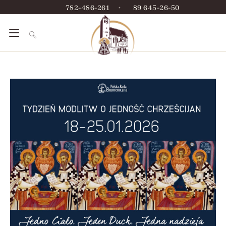
782-486-261
•
89 645-26-50