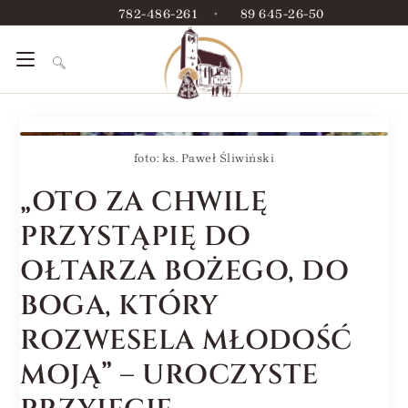
782-486-261
•
89 645-26-50
foto: ks. Paweł Śliwiński
„OTO ZA CHWILĘ
PRZYSTĄPIĘ DO
OŁTARZA BOŻEGO, DO
BOGA, KTÓRY
ROZWESELA MŁODOŚĆ
MOJĄ” – UROCZYSTE