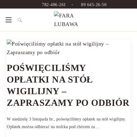
782-486-261
•
89 645-26-50
POŚWIĘCILIŚMY
OPŁATKI NA STÓŁ
WIGILIJNY –
ZAPRASZAMY PO ODBIÓR
W niedzielę 3 listopada br., poświęciliśmy opłatek na stół wigilijny.
Opłatek można odbierać na stoliku pod chórem za…