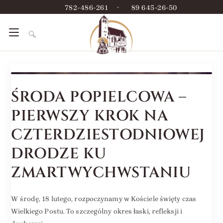
782-486-261
•
89 645-26-50
ŚRODA POPIELCOWA –
PIERWSZY KROK NA
CZTERDZIESTODNIOWEJ
DRODZE KU
ZMARTWYCHWSTANIU
W środę, 18 lutego, rozpoczynamy w Kościele święty czas
Wielkiego Postu. To szczególny okres łaski, refleksji i