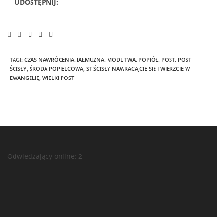
UDOSTĘPNIJ:
TAGI
:
CZAS NAWRÓCENIA
,
JAŁMUŻNA
,
MODLITWA
,
POPIÓŁ
,
POST
,
POST
ŚCISŁY
,
ŚRODA POPIELCOWA
,
ST ŚCISŁY NAWRACAJCIE SIĘ I WIERZCIE W
EWANGELIĘ
,
WIELKI POST
Odwiedzający online:
2