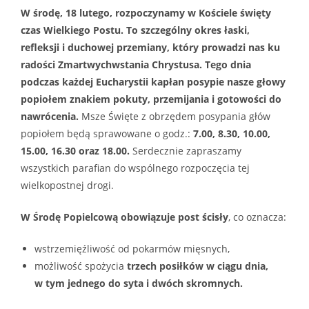
W środę, 18 lutego, rozpoczynamy w Kościele święty
czas Wielkiego Postu. To szczególny okres łaski,
refleksji i duchowej przemiany, który prowadzi nas ku
radości Zmartwychwstania Chrystusa. Tego dnia
podczas każdej Eucharystii kapłan posypie nasze głowy
popiołem znakiem pokuty, przemijania i gotowości do
nawrócenia.
Msze Święte z obrzędem posypania głów
popiołem będą sprawowane o godz.:
7.00, 8.30, 10.00,
15.00, 16.30 oraz 18.00.
Serdecznie zapraszamy
wszystkich parafian do wspólnego rozpoczęcia tej
wielkopostnej drogi.
W Środę Popielcową obowiązuje post ścisły
, co oznacza:
wstrzemięźliwość od pokarmów mięsnych,
możliwość spożycia
trzech posiłków w ciągu dnia,
w tym jednego do syta i dwóch skromnych.