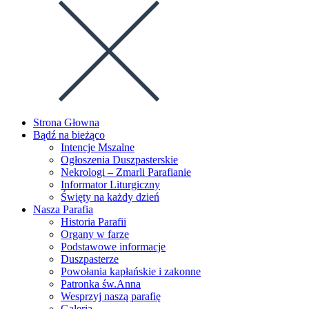
this
Escape
website
to
close
the
search
panel.
Strona Głowna
Bądź na bieżąco
Intencje Mszalne
Ogłoszenia Duszpasterskie
Nekrologi – Zmarli Parafianie
Informator Liturgiczny
Święty na każdy dzień
Nasza Parafia
Historia Parafii
Organy w farze
Podstawowe informacje
Duszpasterze
Powołania kapłańskie i zakonne
Patronka św.Anna
Wesprzyj naszą parafię
Galeria