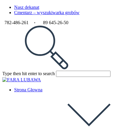
Skip
Nasz dekanat
to
Cmentarz – wyszukiwarka grobów
content
782-486-261
•
89 645-26-50
Search
Press
Type then hit enter to search
this
Escape
website
to
close
Strona Głowna
the
search
panel.