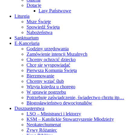
Dotacje
Lasy Państwowe
Liturgia
Msze Święte
Spowiedź Święta
Nabożeństwa
Sanktuarium
E-Kancelaria
Godziny urzędowania
Zamówienie intencji Mszalnych
Chcemy ochrzcić dziecko
Chcę się wyspowiadać
Pierwsza Komunia Święta
Bierzmowanie
Chcemy wziąć ślub
Wizyta księdza u chorego
W sprawie pogrzebu
Potrzebuję zaświadczenie, świadectwo chrztu itp…
Błogosławieństwo dewocjonaliów
Duszpasterstwa
LSO – Ministranci i lektorzy
KSM – Katolickie Stowarzyszenie Młodzieży
Neokatechumenat
Żywy Różaniec