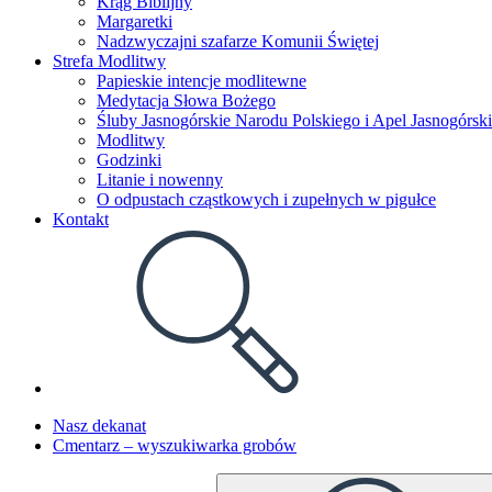
Krąg Biblijny
Margaretki
Nadzwyczajni szafarze Komunii Świętej
Strefa Modlitwy
Papieskie intencje modlitewne
Medytacja Słowa Bożego
Śluby Jasnogórskie Narodu Polskiego i Apel Jasnogórski
Modlitwy
Godzinki
Litanie i nowenny
O odpustach cząstkowych i zupełnych w pigułce
Kontakt
Toggle
website
search
Nasz dekanat
Cmentarz – wyszukiwarka grobów
Search