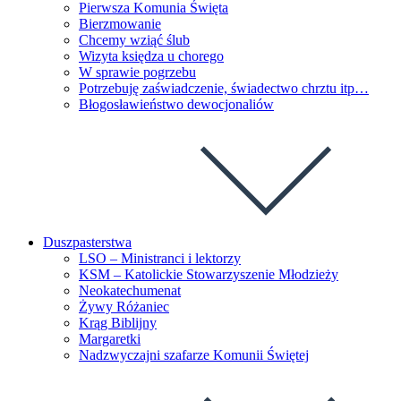
Pierwsza Komunia Święta
Bierzmowanie
Chcemy wziąć ślub
Wizyta księdza u chorego
W sprawie pogrzebu
Potrzebuję zaświadczenie, świadectwo chrztu itp…
Błogosławieństwo dewocjonaliów
Duszpasterstwa
LSO – Ministranci i lektorzy
KSM – Katolickie Stowarzyszenie Młodzieży
Neokatechumenat
Żywy Różaniec
Krąg Biblijny
Margaretki
Nadzwyczajni szafarze Komunii Świętej