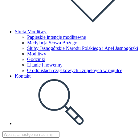
Strefa Modlitwy
Papieskie intencje modlitewne
Medytacja Słowa Bożego
Śluby Jasnogórskie Narodu Polskiego i Apel Jasnogórski
Modlitwy
Godzinki
Litanie i nowenny
O odpustach cząstkowych i zupełnych w pigułce
Kontakt
Toggle
website
search
Search
Press