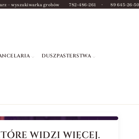
arz – wyszukiwarka grobów
782-486-261
•
89 645-26-50
ANCELARIA
DUSZPASTERSTWA
TÓRE WIDZI WIĘCEJ.