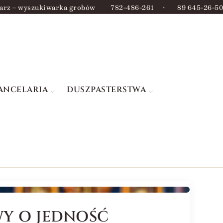
arz – wyszukiwarka grobów
782-486-261
•
89 645-26-50
ANCELARIA
DUSZPASTERSTWA
WY O JEDNOŚĆ