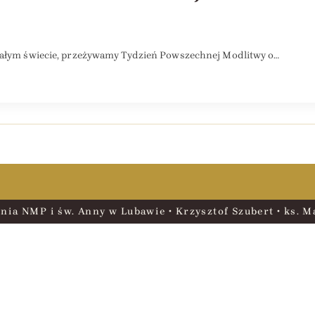
 całym świecie, przeżywamy Tydzień Powszechnej Modlitwy o…
nia NMP i św. Anny w Lubawie • Krzysztof Szubert • ks. Ma