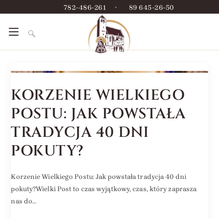
782-486-261
•
89 645-26-50
KORZENIE WIELKIEGO
POSTU: JAK POWSTAŁA
TRADYCJA 40 DNI
POKUTY?
Korzenie Wielkiego Postu: Jak powstała tradycja 40 dni
pokuty?Wielki Post to czas wyjątkowy, czas, który zaprasza
nas do…